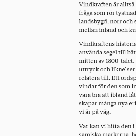
Vindkraften är allts
fråga som rör tystnad
landsbygd, norr och s
mellan inland och kust
Vindkraftens historia
använda segel till båt
mitten av 1800-talet.
uttryck och liknelser
relatera till. Ett ord
vindar för den som int
vara bra att ibland låt
skapar många nya erf
vi är på väg.
Var kan vi hitta den 
samiska markerna, hö