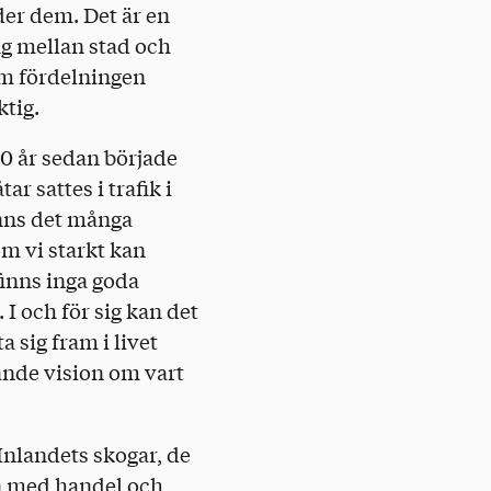
der dem. Det är en
ng mellan stad och
 om fördelningen
ktig.
00 år sedan började
r sattes i trafik i
inns det många
om vi starkt kan
 finns inga goda
 I och för sig kan det
a sig fram i livet
ande vision om vart
Inlandets skogar, de
en med handel och