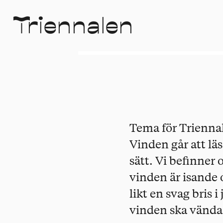
T
r
i
e
n
n
a
l
e
n
Tema för Triennal
Vinden går att lä
sätt. Vi befinner
vinden är isande o
likt en svag bris 
vinden ska vända