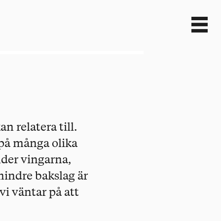
 relatera till.
 på många olika
nder vingarna,
 mindre bakslag är
vi väntar på att