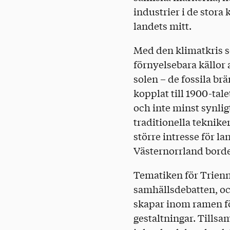
industrier i de stor
landets mitt.
Med den klimatkris so
förnyelsebara källor 
solen – de fossila br
kopplat till 1900-tal
och inte minst synli
traditionella tekniker
större intresse för 
Västernorrland borde a
Tematiken för Trienn
samhällsdebatten, och
skapar inom ramen för
gestaltningar. Tillsa