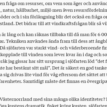
å en fråga om resurser, om vem som äger och använ
, natur, hållbarhet, miljö men även resursfördelni
öder och i sin förlängning blir det också en fråga
land. Det bidrar till att vindkraftsfrågan blir så vi
 är lång och kan räknas tillbaka till då man för 6 0
ar. Tekniken användes ända fram till dess att ångbåta
 Då sjöfarten var starkt vind- och väderberoende f
 kopplade till vinden som lever kvar än i dag och s
språk jag gissar har sitt ursprung i sjöfarten löd ”det
e har bestämt sitt mål”. Det är säkert en god tanke.
a sig drivas lite vind för våg eftersom det sättet att t
arenheter. Samtidigt måste det finnas en övergrip
i Västernorrland med sina många olika identiteter? 
ga kustens dramatik, fisket kring kusten, sjöfart