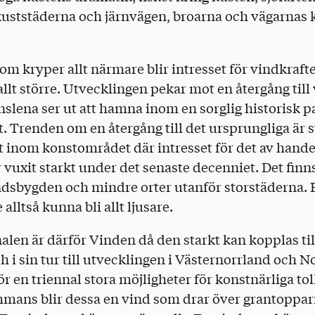
a kuststäderna och järnvägen, broarna och vägarna
m kryper allt närmare blir intresset för vindkraft
allt större. Utvecklingen pekar mot en återgång till
änslena ser ut att hamna inom en sorglig historisk p
et. Trenden om en återgång till det ursprungliga är 
gt inom konstområdet där intresset för det av han
 vuxit starkt under det senaste decenniet. Det finns
landsbygden och mindre orter utanför storstäderna.
lltså kunna bli allt ljusare.
alen är därför Vinden då den starkt kan kopplas ti
 i sin tur till utvecklingen i Västernorrland och No
 en triennal stora möjligheter för konstnärliga to
mmans blir dessa en vind som drar över grantopparn