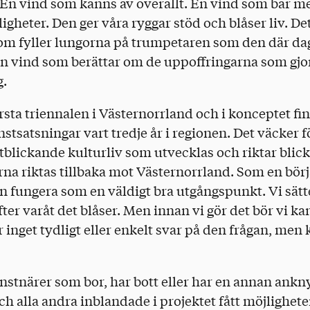
 En vind som känns av överallt. En vind som bär m
igheter. Den ger våra ryggar stöd och blåser liv. De
som fyller lungorna på trumpetaren som den där dag
en vind som berättar om de uppoffringarna som gjo
g.
sta triennalen i Västernorrland och i konceptet finn
nstsatsningar vart tredje år i regionen. Det väcke
tblickande kulturliv som utvecklas och riktar blick
rna riktas tillbaka mot Västernorrland. Som en bör
 fungera som en väldigt bra utgångspunkt. Vi sätter
fter varåt det blåser. Men innan vi gör det bör vi ka
r inget tydligt eller enkelt svar på den frågan, men
tnärer som bor, har bott eller har en annan anknyt
h alla andra inblandade i projektet fått möjligheten