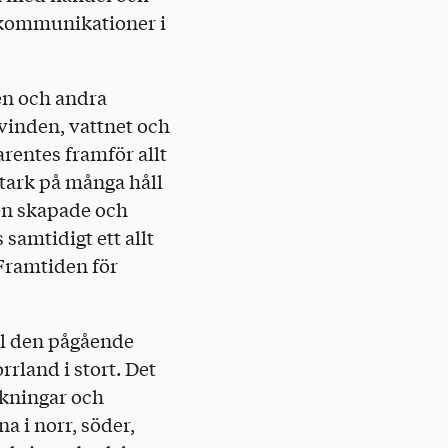
s kommunikationer i
en och andra
 vinden, vattnet och
arentes framför allt
stark på många håll
den skapade och
 samtidigt ett allt
 Framtiden för
ll den pågående
rrland i stort. Det
lkningar och
a i norr, söder,