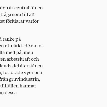
den är central för en
råga som till att
et förklarar varför
d tanke på
 en utmärkt idé om vi
alla med på, men
gen arbetskraft och
lands del återstår en
, förlorade vyer och
från gruvindustrin,
tillfällen hamnar
an dessa