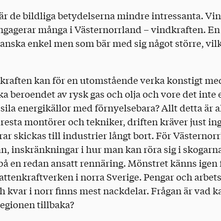
r de bildliga betydelserna mindre intressanta. Vin
ngagerar många i Västernorrland – vindkraften. En f
anska enkel men som bär med sig något större, vilk
raften kan för en utomstående verka konstigt me
a beroendet av rysk gas och olja och vore det inte
ssila energikällor med förnyelsebara? Allt detta är 
lresta montörer och tekniker, driften kräver just in
ar skickas till industrier långt bort. För Västernorr
, inskränkningar i hur man kan röra sig i skogarna
på en redan ansatt rennäring. Mönstret känns igen 
ttenkraftverken i norra Sverige. Pengar och arbets
 kvar i norr finns mest nackdelar. Frågan är vad k
egionen tillbaka?