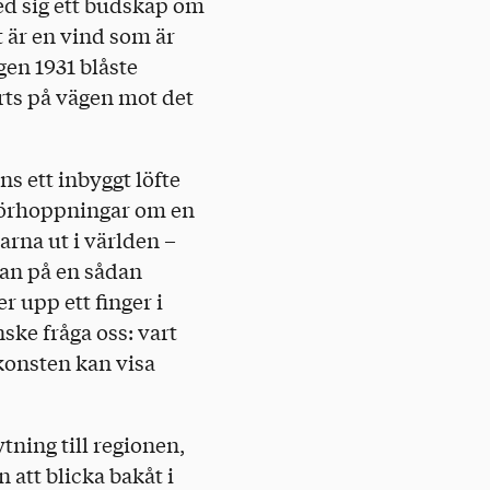
ed sig ett budskap om
t är en vind som är
en 1931 blåste
rts på vägen mot det
s ett inbyggt löfte
r förhoppningar om en
arna ut i världen –
jan på en sådan
 upp ett finger i
nske fråga oss: vart
 konsten kan visa
ning till regionen,
 att blicka bakåt i