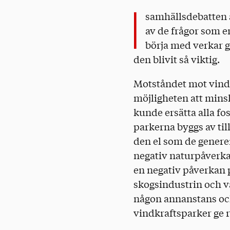
I
samhällsdebatten ä
av de frågor som e
börja med verkar g
den blivit så viktig.
Motståndet mot vindk
möjligheten att minsk
kunde ersätta alla fo
parkerna byggs av til
den el som de generer
negativ naturpåverkan
en negativ påverkan 
skogsindustrin och va
någon annanstans och
vindkraftsparker ge r