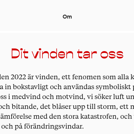
O
m
Dit vinden tar oss
en 2022 är vinden, ett fenomen som alla kan
sa in bokstavligt och användas symboliskt
 oss i medvind och motvind, vi söker luft u
ch bitande, det blåser upp till storm, ett
i jämförelse med den stora katastrofen, och 
 och på förändringsvindar.