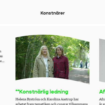
K
o
n
s
t
n
ä
r
e
r
m
as
ten
 med
pen
egna
**Konstnärlig ledning
Af
Helena Byström och Karolina Aastrup har
Afr
arbetat fram tematiken och curerar tillsammans
är 