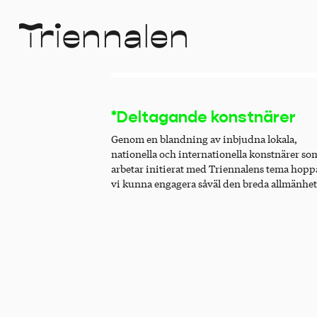
T
r
i
e
n
n
a
l
e
n
*Deltagande konstnärer
Genom en blandning av inbjudna lokala,
nationella och internationella konstnärer so
arbetar initierat med Triennalens tema hopp
vi kunna engagera såväl den breda allmänhe
som de med stort konstintresse. Konstnärer
lokal anknytning har bjudits in genom ett o
call för att skapa nya verk med fokus på den 
platsen och historien.