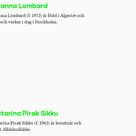
oanna Lombard
nna Lombard (f. 1972) är född i Algeriet och
 och verkar i dag i Stockholm.
tarina Pirak Sikku
arina Pirak Sikku (f. 1965) är konstnär och
 i Jåhkåmåhkke.