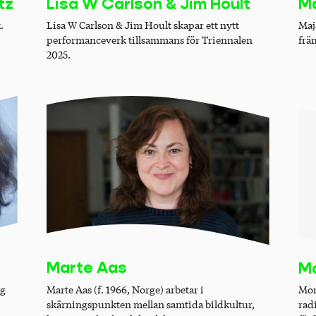
Lisa W Carlson & Jim Hoult
tz
Ma
Lisa W Carlson & Jim Hoult skapar ett nytt
.
Maj
performanceverk tillsammans för Triennalen
frä
2025.
Marte Aas
Mo
Marte Aas (f. 1966, Norge) arbetar i
og
Mon
skärningspunkten mellan samtida bildkultur,
rad