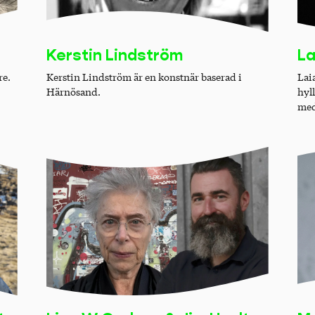
Kerstin Lindström
La
re.
Kerstin Lindström är en konstnär baserad i
Laia
Härnösand.
hyl
med 