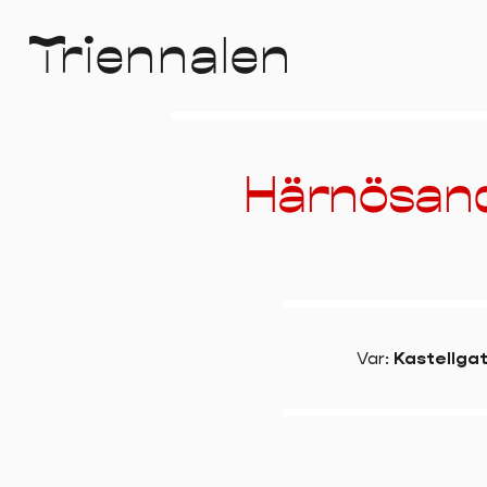
T
r
i
e
n
n
a
l
e
n
Härnösand
Var
:
Kastellga