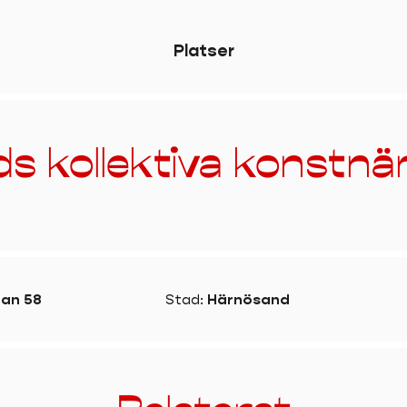
P
l
a
t
s
e
r
s kollektiva konstnä
tan 58
Stad
:
Härnösand