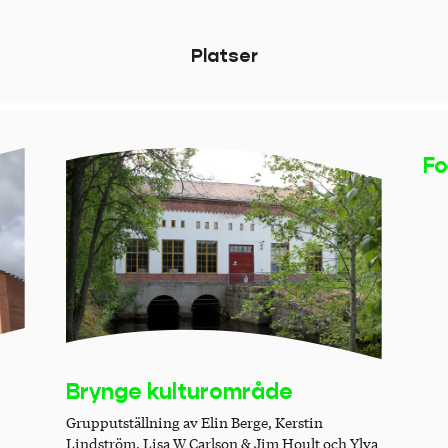
P
l
a
t
s
e
r
Fo
Ko
Brynge kulturområde
Grupputställning av Elin Berge, Kerstin
Lindström, Lisa W Carlson & Jim Hoult och Ylva