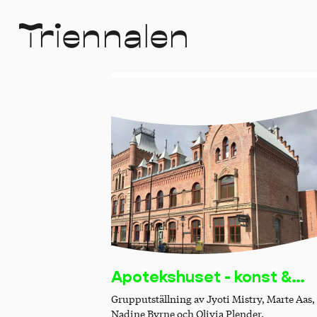
T
r
i
e
n
n
a
l
e
n
Apotekshuset - konst &
kultur
Grupputställning av Jyoti Mistry, Marte Aas,
Nadine Byrne och Olivia Plender.