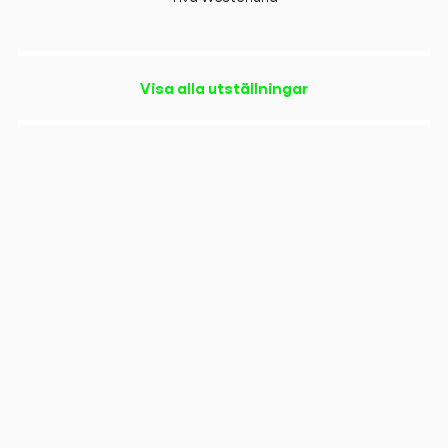
Visa alla utställningar
Copyright
Triennalen
, 2023
helena.bystrom@konstframjandet.se
Cookies & GDPR
Följ oss på
Instagram
Triennalen är ett projekt inom organisationen Konstfrämjandet
Västernorrland.