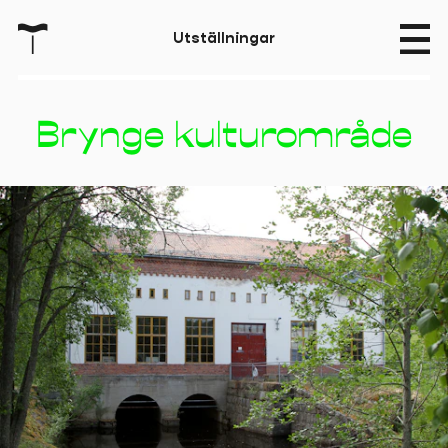
T
U
t
s
t
ä
l
l
n
i
n
g
a
r
Brynge kulturområde