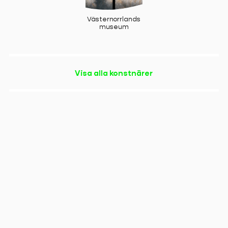
Västernorrlands
museum
Visa alla konstnärer
Copyright
Triennalen
, 2023
helena.bystrom@konstframjandet.se
Cookies & GDPR