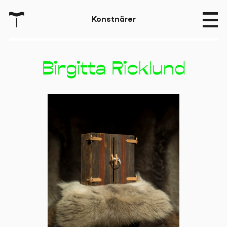
T
K
o
n
s
t
n
ä
r
e
r
Birgitta Ricklund