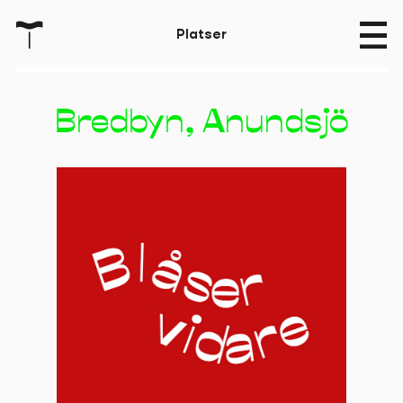
T
P
l
a
t
s
e
r
Bredbyn, Anundsjö