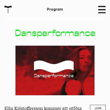
T
P
r
o
g
r
a
m
Dansperformance
Elin Kristoffersson kommer att utföra
JUNI