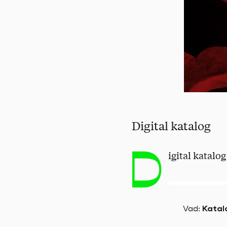
Digital katalog
D
igital katalo
Vad
:
Katal