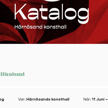
g
Härnösand
og
Var
:
Härnösands konsthall
När
:
11 Juni 