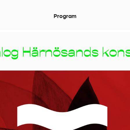
P
r
o
g
r
a
m
log Härnösands kons