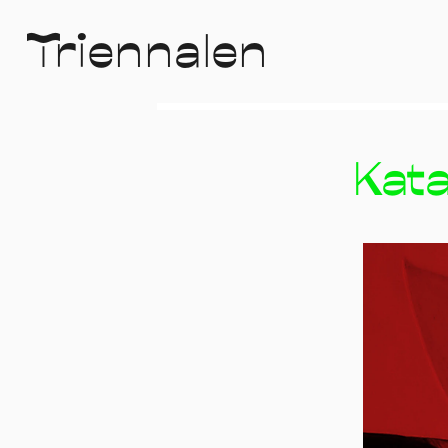
T
r
i
e
n
n
a
l
e
n
Kata