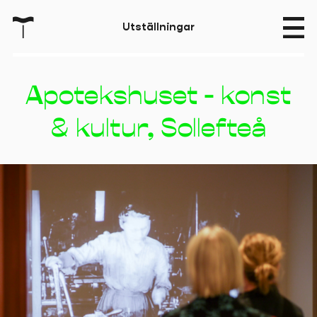
T
U
t
s
t
ä
l
l
n
i
n
g
a
r
Apotekshuset - konst
& kultur, Sollefteå