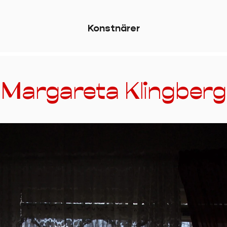
K
o
n
s
t
n
ä
r
e
r
Margareta Klingberg