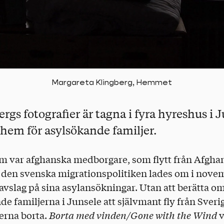
Margareta Klingberg, Hemmet
rgs fotografier är tagna i fyra hyreshus i 
hem för asylsökande familjer.
m var afghanska medborgare, som flytt från Afgha
tt den svenska migrationspolitiken lades om i nove
 avslag på sina asylansökningar. Utan att berätta om
nde familjerna i Junsele att självmant fly från Sver
jerna borta.
Borta med vinden/Gone with the Wind
v