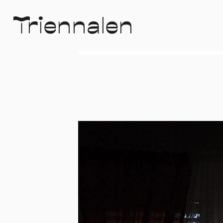
T
r
i
e
n
n
a
l
e
n