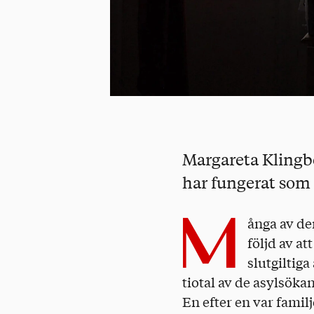
Margareta Klingbe
har fungerat som 
M
ånga av de
följd av a
slutgiltiga
tiotal av de asylsöka
En efter en var famil