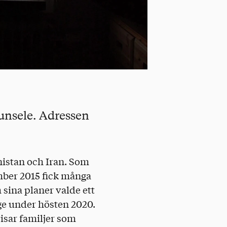
Junsele. Adressen
nistan och Iran. Som
mber 2015 fick många
 sina planer valde ett
ige under hösten 2020.
isar familjer som