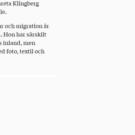
areta Klingberg
le.
ur och migration är
 Hon har särskilt
ds inland, men
d foto, textil och