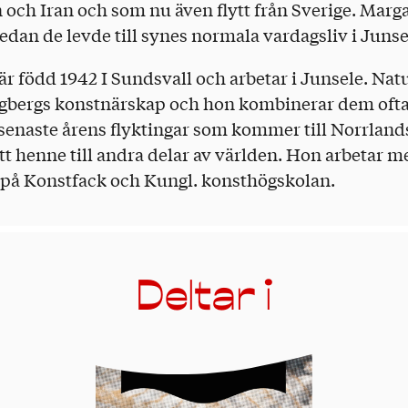
n och Iran och som nu även flytt från Sverige. Marg
dan de levde till synes normala vardagsliv i Junse
r född 1942 I Sundsvall och arbetar i Junsele. Nat
ngbergs konstnärskap och hon kombinerar dem ofta.
e senaste årens flyktingar som kommer till Norrlan
tt henne till andra delar av världen. Hon arbetar me
d på Konstfack och Kungl. konsthögskolan.
Deltar i