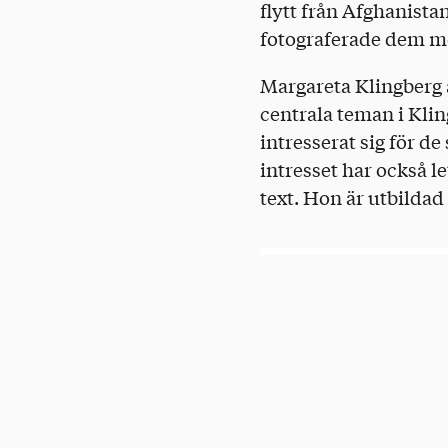
flytt från Afghanista
fotograferade dem me
Margareta Klingberg ä
centrala teman i Kli
intresserat sig för d
intresset har också le
text. Hon är utbilda