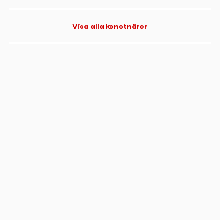
Visa alla konstnärer
Copyright
Triennalen
, 2023
helena.bystrom@konstframjandet.se
Cookies & GDPR
Följ oss på
Instagram
Triennalen är ett projekt inom organisationen Konstfrämjandet
Västernorrland.