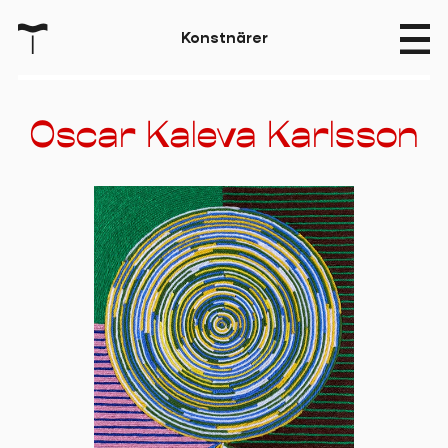
T
K
o
n
s
t
n
ä
r
e
r
Oscar Kaleva Karlsson