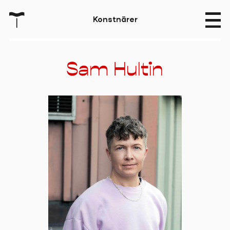
T
K
o
n
s
t
n
ä
r
e
r
Sam Hultin