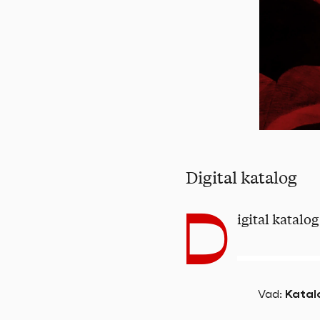
Digital katalog
D
igital katalo
Vad
:
Katal