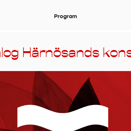
P
r
o
g
r
a
m
log Härnösands kons