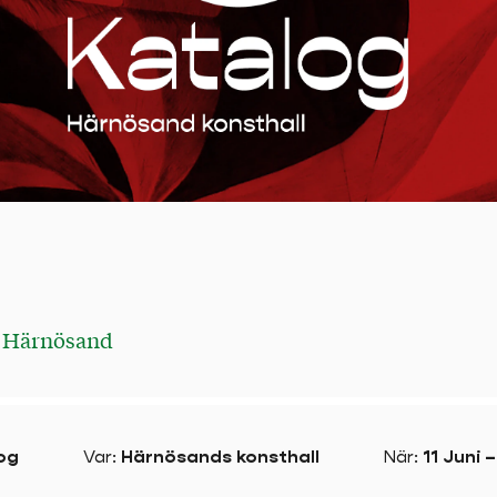
g
Härnösand
og
Var
:
Härnösands konsthall
När
:
11 Juni 