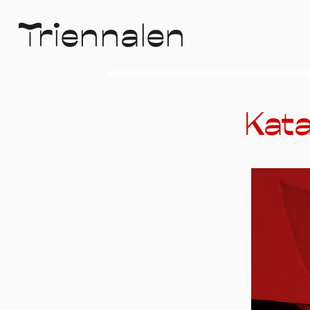
T
r
i
e
n
n
a
l
e
n
Kata