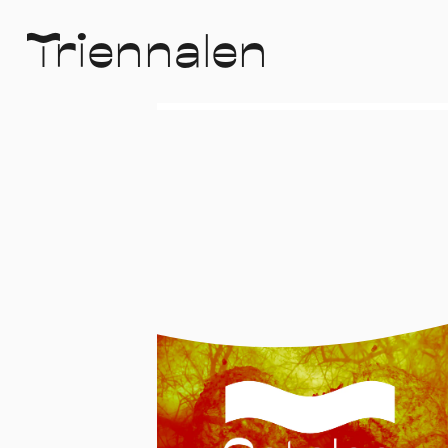
T
r
i
e
n
n
a
l
e
n