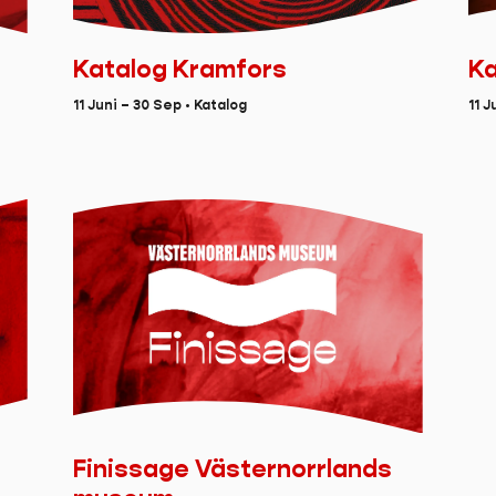
Katalog Kramfors
Ka
11 Juni – 30 Sep • Katalog
11 J
Finissage Västernorrlands