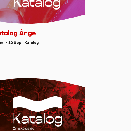
talog Ånge
uni – 30 Sep • Katalog