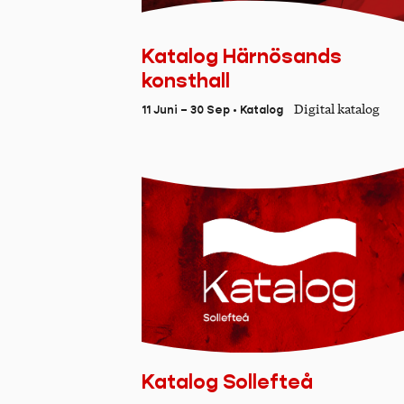
Katalog Härnösands
konsthall
Digital katalog
11 Juni – 30 Sep • Katalog
Katalog Sollefteå