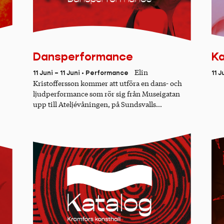
Dansperformance
Ka
Elin
11 Juni – 11 Juni • Performance
11 J
Kristoffersson kommer att utföra en dans- och
ljudperformance som rör sig från Museigatan
upp till Ateljévåningen, på Sundsvalls
Museum/Kulturmagasinet. Det är ett soloverk
som gestaltar livet på marken, under vinden,
genom vinden och kan ge associationer till
civilisationernas ritualer kring födelse, liv och
död. Tid och plats: kl 13.00 den 11e juni
Museigatan i Sundsvalls museum.