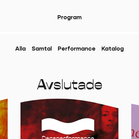
P
r
o
g
r
a
m
Alla
Samtal
Performance
Katalog
Avslutade